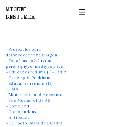
MIGUEL
BENJUMEA
–Protocolos para
desobedecer una imagen.
–Todaŝ las koŝaŝ tyene
perenŝipiyyo, mediyyo y fyn.
​–
Educar es redimir (I)–Cádiz
–Dancing in Peckham.
–Educar es redimir (II)–
CDMX.
–Monumento al desencanto.
–The Mother of Us All.
–Homeland.
–Homo Ludens.
–Antípodas.
–De Facto. Atlas de Estados