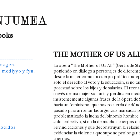
NJUMEA
ooks
THE MOTHER OF US AL
–––––––––––––––
imagen.
La ópera “The Mother of Us All” (Gertrude Ste
, mediyyo y fyn.
poniendo en diálogo a personajes de diferen
desde la mujer como un cuerpo político indep
solo el derecho al voto y la educación, si no t
potestad sobre los hijos y de salarios. El re
través de una mujer solitaria y perdida en med
insistentemente algunas frases de la ópera de St
hacia un feminismo, que nos recuerda de dónde
pasado para afrontar las urgencias marcadas 
problematizado la lucha del binomio hombre /
solo colectivo, si no la de muchos cuerpos q
nocidos.
reivindicaciones y que deconstruyan la relació
evidenciar la violencia que supone prolongar c
cuerpos.