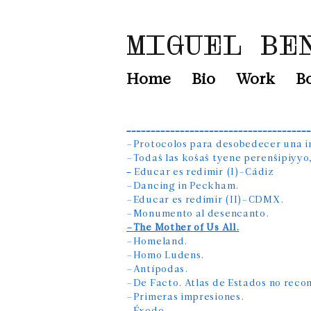
MIGUEL BE
Home
Bio
Work
B
––––––––––––––––––––––––––––––––––––––
–Protocolos para desobedecer una 
–Todaŝ las koŝaŝ tyene perenŝipiyyo
​–
Educar es redimir (I)–Cádiz
–Dancing in Peckham.
–Educar es redimir (II)–CDMX.
–Monumento al desencanto.
–The Mother of Us All.
–Homeland.
–Homo Ludens.
–Antípodas.
–De Facto. Atlas de Estados no reco
–Primeras impresiones.