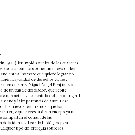
L
in, 1947) irrumpió a finales de los cuarenta
tes épocas, para proponer un nuevo orden
endiente al hombre que quiere lograr no
ambién la igualdad de derechos civiles,
enactmen que crea Miguel Ángel Benjumea a
io de un paisaje desolador, que repite
ein, reactualiza el sentido del texto original
 viene y la importancia de asumir ese
por los nuevos feminismos, que han
 mujer, y que necesita de un cuerpo ya no
ue compartan el común de las
n de la identidad con lo biológico para
ualquier tipo de jerarquía sobre los