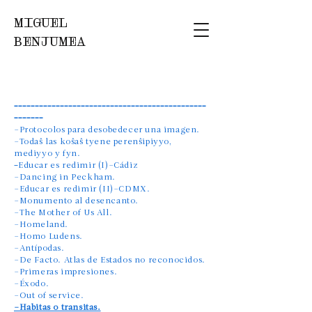
MIGUEL
BENJUMEA
––––––––––––––––––––––––––––––––––––––––––––––
–––––––
–Protocolos para desobedecer una imagen.
–Todaŝ las koŝaŝ tyene perenŝipiyyo,
mediyyo y fyn.
​–
Educar es redimir (I)–Cádiz
–Dancing in Peckham.
–Educar es redimir (II)–CDMX.
–Monumento al desencanto.
–The Mother of Us All.
–Homeland.
–Homo Ludens.
–Antípodas.
–De Facto. Atlas de Estados no reconocidos.
–Primeras impresiones.
–Éxodo.
–Out of service.
​–Habitas o transitas.