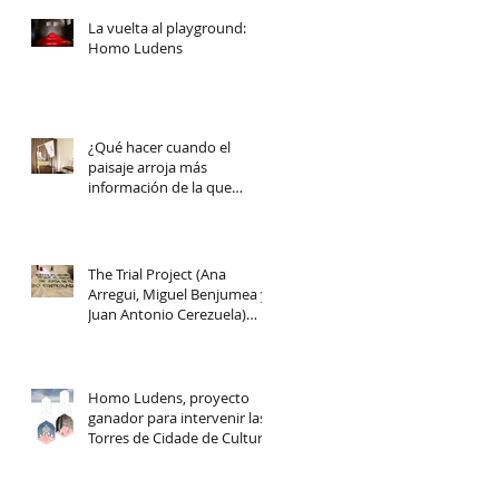
La vuelta al playground:
Homo Ludens
¿Qué hacer cuando el
paisaje arroja más
información de la que
podemos recolectar?
The Trial Project (Ana
Arregui, Miguel Benjumea y
Juan Antonio Cerezuela)
para WE ARE FAIR!
Homo Ludens, proyecto
ganador para intervenir las
Torres de Cidade de Cultura
de Santiago de Compost