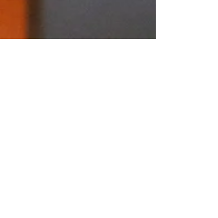
Kedarte Redes 2013 DA2 Salamanca
El III Encuentro #kedarteRedes, comisariado por La
Lata Muda reunirá 8 proyectos en los que se hablará
del arte contemporáneo en los...