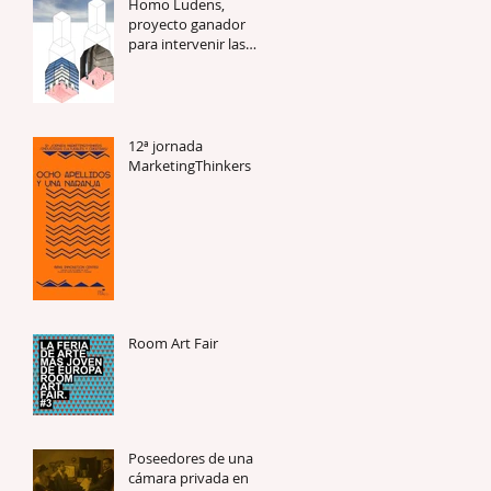
Homo Ludens,
proyecto ganador
para intervenir las
Torres de Cidade de
Cultura de Santiago
de Compost
12ª jornada
MarketingThinkers
Room Art Fair
Poseedores de una
cámara privada en