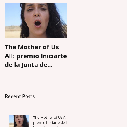
The Mother of Us
Éxodo, obtiene el II
All: premio Iniciarte
Premio en la
de la Junta de
Muestra de Arte
Andalucía
Joven de La Rioja
Recent Posts
The Mother of Us All:
premio Iniciarte de la