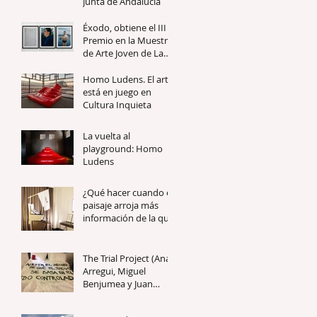
Junta de Andalucía
Éxodo, obtiene el III
Premio en la Muestra
de Arte Joven de La
Rioja
Homo Ludens. El arte
está en juego en
Cultura Inquieta
La vuelta al
playground: Homo
Ludens
¿Qué hacer cuando el
paisaje arroja más
información de la que
podemos recolectar?
The Trial Project (Ana
Arregui, Miguel
Benjumea y Juan
Antonio Cerezuela)
para WE ARE FAIR!