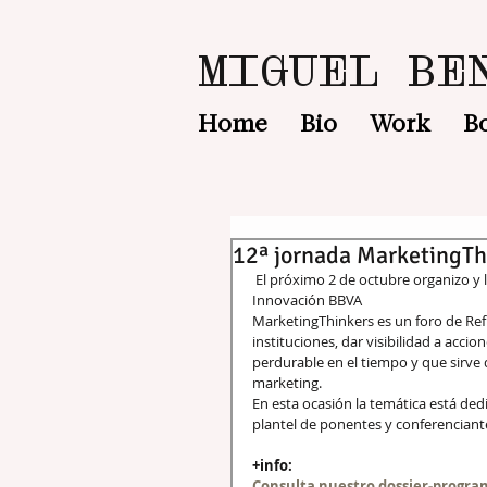
MIGUEL BE
Home
Bio
Work
B
12ª jornada MarketingTh
 El próximo 2 de octubre organizo y lidero la 12ª jornada del Club MarketingThinkers en el Centro de 
Innovación BBVA 
MarketingThinkers es un foro de Ref
instituciones, dar visibilidad a acc
perdurable en el tiempo y que sirve 
marketing. 
En esta ocasión la temática está dedi
plantel de ponentes y conferenciante
+info:
Consulta nuestro dossier-progr